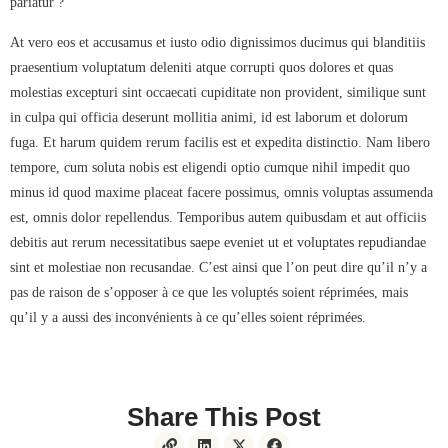
pariatur ?
At vero eos et accusamus et iusto odio dignissimos ducimus qui blanditiis
praesentium voluptatum deleniti atque corrupti quos dolores et quas
molestias excepturi sint occaecati cupiditate non provident, similique sunt
in culpa qui officia deserunt mollitia animi, id est laborum et dolorum
fuga. Et harum quidem rerum facilis est et expedita distinctio. Nam libero
tempore, cum soluta nobis est eligendi optio cumque nihil impedit quo
minus id quod maxime placeat facere possimus, omnis voluptas assumenda
est, omnis dolor repellendus. Temporibus autem quibusdam et aut officiis
debitis aut rerum necessitatibus saepe eveniet ut et voluptates repudiandae
sint et molestiae non recusandae. C’est ainsi que l’on peut dire qu’il n’y a
pas de raison de s’opposer à ce que les voluptés soient réprimées, mais
qu’il y a aussi des inconvénients à ce qu’elles soient réprimées.
Share This Post