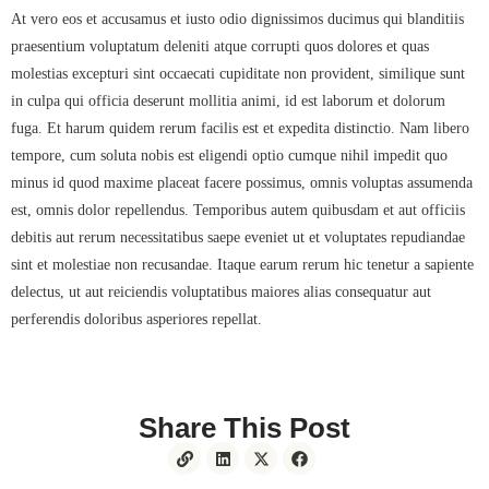
At vero eos et accusamus et iusto odio dignissimos ducimus qui blanditiis
praesentium voluptatum deleniti atque corrupti quos dolores et quas
molestias excepturi sint occaecati cupiditate non provident, similique sunt
in culpa qui officia deserunt mollitia animi, id est laborum et dolorum
fuga. Et harum quidem rerum facilis est et expedita distinctio. Nam libero
tempore, cum soluta nobis est eligendi optio cumque nihil impedit quo
minus id quod maxime placeat facere possimus, omnis voluptas assumenda
est, omnis dolor repellendus. Temporibus autem quibusdam et aut officiis
debitis aut rerum necessitatibus saepe eveniet ut et voluptates repudiandae
sint et molestiae non recusandae. Itaque earum rerum hic tenetur a sapiente
delectus, ut aut reiciendis voluptatibus maiores alias consequatur aut
perferendis doloribus asperiores repellat.
Share This Post