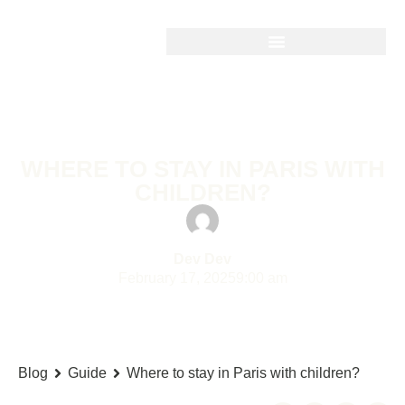
Guide
WHERE TO STAY IN PARIS WITH
CHILDREN?
Dev Dev
February 17, 2025
9:00 am
Blog
Guide
Where to stay in Paris with children?