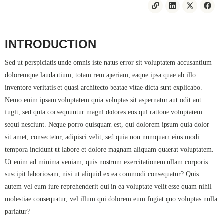
INTRODUCTION
Sed ut perspiciatis unde omnis iste natus error sit voluptatem accusantium
doloremque laudantium, totam rem aperiam, eaque ipsa quae ab illo
inventore veritatis et quasi architecto beatae vitae dicta sunt explicabo.
Nemo enim ipsam voluptatem quia voluptas sit aspernatur aut odit aut
fugit, sed quia consequuntur magni dolores eos qui ratione voluptatem
sequi nesciunt. Neque porro quisquam est, qui dolorem ipsum quia dolor
sit amet, consectetur, adipisci velit, sed quia non numquam eius modi
tempora incidunt ut labore et dolore magnam aliquam quaerat voluptatem.
Ut enim ad minima veniam, quis nostrum exercitationem ullam corporis
suscipit laboriosam, nisi ut aliquid ex ea commodi consequatur? Quis
autem vel eum iure reprehenderit qui in ea voluptate velit esse quam nihil
molestiae consequatur, vel illum qui dolorem eum fugiat quo voluptas nulla
pariatur?